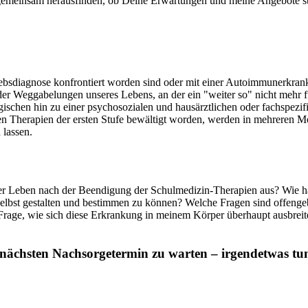
s gemeinsam herausfinden, ob Deine Erwartungen und meine Angebote s
Krebsdiagnose konfrontiert worden sind oder mit einer Autoimmunerkra
der Weggabelungen unseres Lebens, an der ein "weiter so" nicht mehr 
logischen hin zu einer psychosozialen und hausärztlichen oder fachspez
n Therapien der ersten Stufe bewältigt worden, werden in mehreren M
 lassen.
unser Leben nach der Beendigung der Schulmedizin-Therapien aus? Wie h
 selbst gestalten und bestimmen zu können? Welche Fragen sind offengeb
Frage, wie sich diese Erkrankung in meinem Körper überhaupt ausbre
 nächsten Nachsorgetermin zu warten – irgendetwas tun