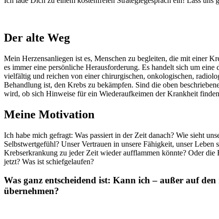
Ich lade Dich zu einem kostenfreien Strategiegespräch ein! Lass un
Der alte Weg
Mein Herzensanliegen ist es, Menschen zu begleiten, die mit einer 
es immer eine persönliche Herausforderung. Es handelt sich um eine 
vielfältig und reichen von einer chirurgischen, onkologischen, radio
Behandlung ist, den Krebs zu bekämpfen. Sind die oben beschriebene
wird, ob sich Hinweise für ein Wiederaufkeimen der Krankheit finden
Meine Motivation
Ich habe mich gefragt: Was passiert in der Zeit danach? Wie sieht 
Selbstwertgefühl? Unser Vertrauen in unsere Fähigkeit, unser Leben
Krebserkrankung zu jeder Zeit wieder aufflammen könnte? Oder die 
jetzt? Was ist schiefgelaufen?
Was ganz entscheidend ist: Kann ich – außer auf den
übernehmen?